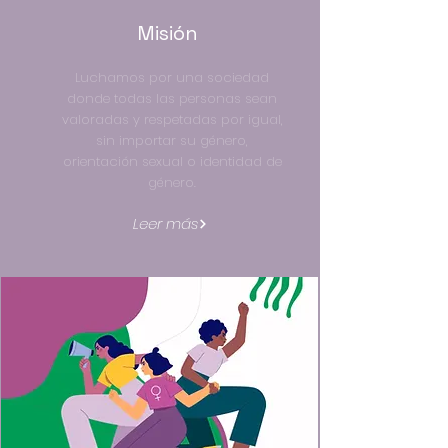
Misión
Luchamos por una sociedad
donde todas las personas sean
valoradas y respetadas por igual,
sin importar su género,
orientación sexual o identidad de
género.
Leer más